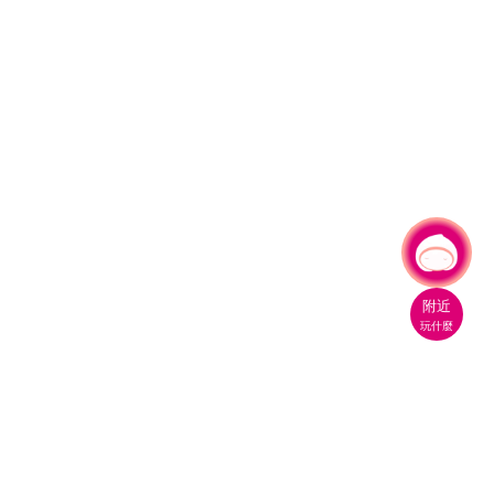
有事問小桃，一起遊桃園
附近
玩什麼