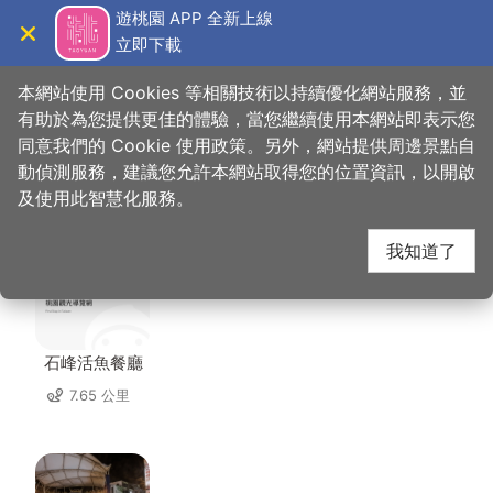
跳
遊桃園 APP 全新上線
到
立即下載
導覽
關閉
主
桃園觀光導覽網
首頁
>
想去的地方
>
美食、購物
>
里長嬤碗粿
要
本網站使用 Cookies 等相關技術以持續優化網站服務，並
內
有助於為您提供更佳的體驗，當您繼續使用本網站即表示您
容
同意我們的 Cookie 使用政策。另外，網站提供周邊景點自
里長嬤碗粿 周邊店家
區
動偵測服務，建議您允許本網站取得您的位置資訊，以開啟
塊
及使用此智慧化服務。
共有 224 間店家
我知道了
石峰活魚餐廳
7.65 公里