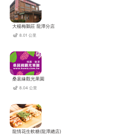
大楊梅鵝莊 龍潭分店
8.01 公里
桑葚緣觀光果園
8.04 公里
龍情花生軟糖(龍潭總店)