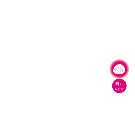
有事問小桃，一起遊桃園
|
附近
玩什麼