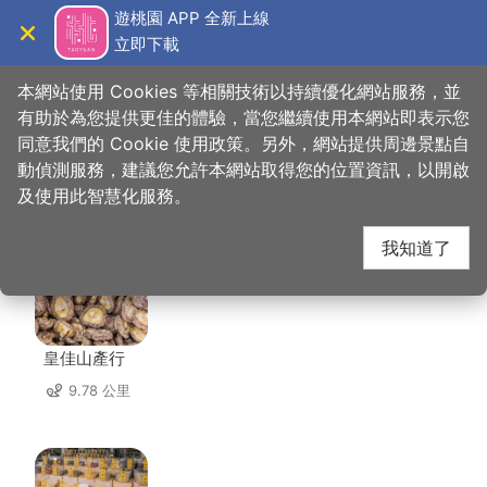
跳
遊桃園 APP 全新上線
到
立即下載
導覽
關閉
主
桃園觀光導覽網
首頁
>
想去的地方
>
美食、購物
>
解放咖啡館
要
本網站使用 Cookies 等相關技術以持續優化網站服務，並
內
有助於為您提供更佳的體驗，當您繼續使用本網站即表示您
容
同意我們的 Cookie 使用政策。另外，網站提供周邊景點自
解放咖啡館 周邊店家
區
動偵測服務，建議您允許本網站取得您的位置資訊，以開啟
塊
及使用此智慧化服務。
共有 228 間店家
我知道了
皇佳山產行
9.78 公里