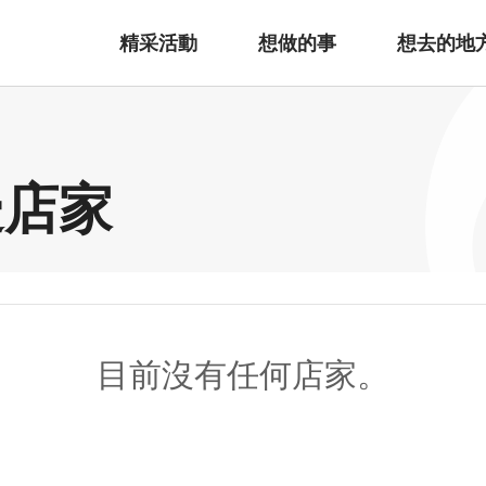
精采活動
想做的事
想去的地
邊店家
目前沒有任何店家。