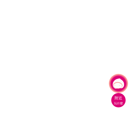
有事問小桃，一起遊桃園
附近
玩什麼