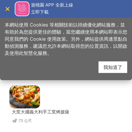
跳
遊桃園 APP 全新上線
到
立即下載
導覽
關閉
主
桃園觀光導覽網
首頁
>
想去的地方
>
美食、購物
>
東北酸白菜火鍋
要
本網站使用 Cookies 等相關技術以持續優化網站服務，並
內
有助於為您提供更佳的體驗，當您繼續使用本網站即表示您
容
同意我們的 Cookie 使用政策。另外，網站提供周邊景點自
東北酸白菜火鍋 周邊店
區
動偵測服務，建議您允許本網站取得您的位置資訊，以開啟
塊
及使用此智慧化服務。
家
我知道了
共有 180 間店家
大窯大擺義大利手工窯烤披薩
73 公尺