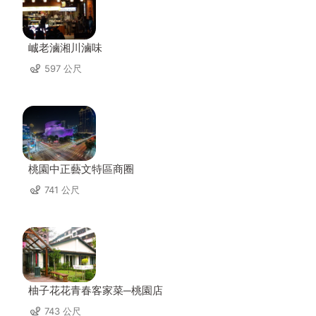
峸老滷湘川滷味
597 公尺
桃園中正藝文特區商圈
741 公尺
柚子花花青春客家菜─桃園店
743 公尺