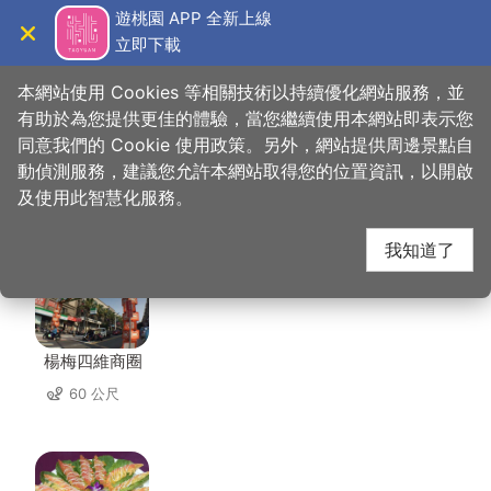
跳
遊桃園 APP 全新上線
到
立即下載
導覽
關閉
主
桃園觀光導覽網
首頁
>
想去的地方
>
美食、購物
>
甘泉魚麵
要
本網站使用 Cookies 等相關技術以持續優化網站服務，並
內
有助於為您提供更佳的體驗，當您繼續使用本網站即表示您
容
同意我們的 Cookie 使用政策。另外，網站提供周邊景點自
甘泉魚麵 周邊店家
區
動偵測服務，建議您允許本網站取得您的位置資訊，以開啟
塊
及使用此智慧化服務。
共有 186 間店家
我知道了
楊梅四維商圈
60 公尺