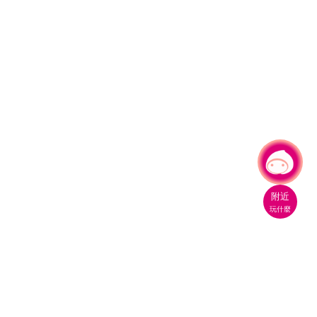
有事問小桃，一起遊桃園
|
附近
玩什麼