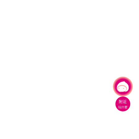
有事問小桃，一起遊桃園
|
附近
玩什麼