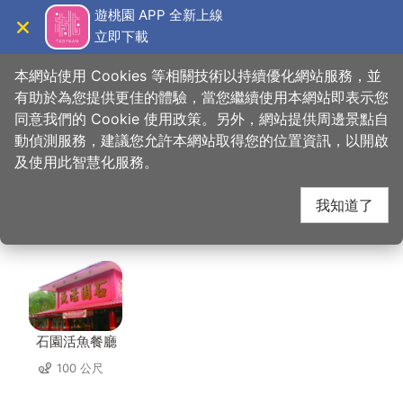
跳
遊桃園 APP 全新上線
到
立即下載
導覽
關閉
主
桃園觀光導覽網
首頁
>
想去的地方
>
美食、購物
>
玉蘭活魚（原石蘭）
要
本網站使用 Cookies 等相關技術以持續優化網站服務，並
內
有助於為您提供更佳的體驗，當您繼續使用本網站即表示您
容
同意我們的 Cookie 使用政策。另外，網站提供周邊景點自
玉蘭活魚（原石蘭） 周
區
動偵測服務，建議您允許本網站取得您的位置資訊，以開啟
塊
及使用此智慧化服務。
邊店家
我知道了
共有 128 間店家
石園活魚餐廳
100 公尺