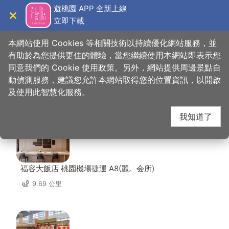
跳
遊桃園 APP 全新上線
到
立即下載
導覽
關閉
主
桃園觀光導覽網
首頁
>
想去的地方
>
美食、購物
>
香草蛋糕舖
要
本網站使用 Cookies 等相關技術以持續優化網站服務，並
內
有助於為您提供更佳的體驗，當您繼續使用本網站即表示您
容
同意我們的 Cookie 使用政策。另外，網站提供周邊景點自
香草蛋糕舖 周邊店家
區
動偵測服務，建議您允許本網站取得您的位置資訊，以開啟
塊
及使用此智慧化服務。
共有 249 間店家
我知道了
福容大飯店 桃園機場捷運 A8(麗。会所)
9.69 公里