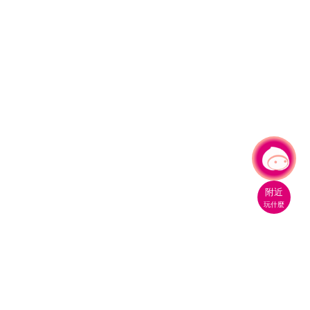
有事問小桃，一起遊桃園
|
附近
玩什麼