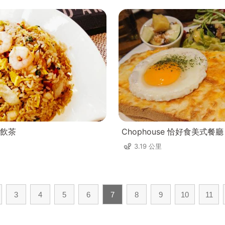
飲茶
Chophouse 恰好食美式餐廳
3.19 公里
3
4
5
6
7
8
9
10
11