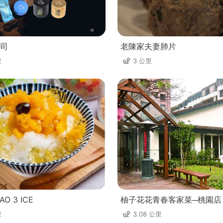
司
老陳家夫妻肺片
里
3 公里
O 3 ICE
柚子花花青春客家菜─桃園店
里
3.08 公里