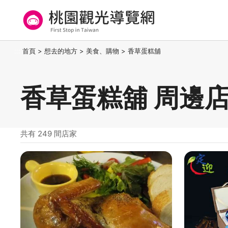
跳
到
主
要
桃園觀光導覽網
:::
首頁
>
想去的地方
>
美食、購物
>
香草蛋糕舖
內
容
區
香草蛋糕舖 周邊
塊
共有 249 間店家