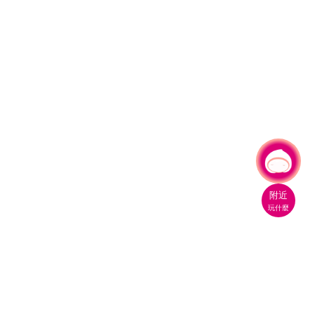
有事問小桃，一起遊桃園
附近
玩什麼