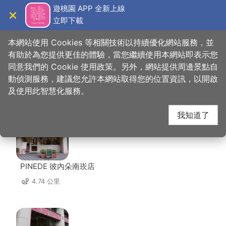
跳
遊桃園 APP 全新上線
到
立即下載
導覽
關閉
主
桃園觀光導覽網
首頁
>
想去的地方
>
美食、購物
>
鳳月堂果樹園
要
本網站使用 Cookies 等相關技術以持續優化網站服務，並
內
有助於為您提供更佳的體驗，當您繼續使用本網站即表示您
容
同意我們的 Cookie 使用政策。另外，網站提供周邊景點自
鳳月堂果樹園 周邊店家
區
動偵測服務，建議您允許本網站取得您的位置資訊，以開啟
塊
及使用此智慧化服務。
共有 250 間店家
我知道了
PINEDE 彼內朵南崁店
4.74 公里