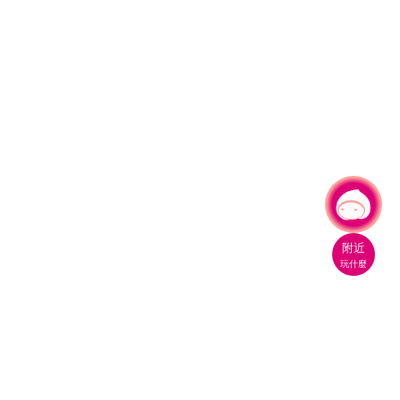
有事問小桃，一起遊桃園
|
附近
玩什麼