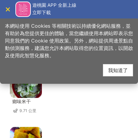
跳
遊桃園 APP 全新上線
到
立即下載
導覽
關閉
主
桃園觀光導覽網
首頁
>
想去的地方
>
美食、購物
>
鳳月堂果樹園
要
本網站使用 Cookies 等相關技術以持續優化網站服務，並
內
有助於為您提供更佳的體驗，當您繼續使用本網站即表示您
容
同意我們的 Cookie 使用政策。另外，網站提供周邊景點自
鳳月堂果樹園 周邊店家
區
動偵測服務，建議您允許本網站取得您的位置資訊，以開啟
塊
及使用此智慧化服務。
共有 250 間店家
我知道了
鄉味米干
9.71 公里