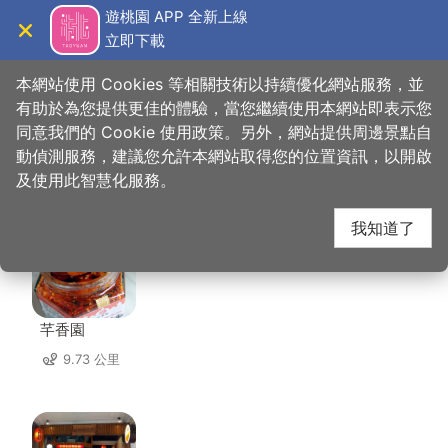
跳
遊桃園 APP 全新上線
到
立即下載
導覽
關閉
主
桃園觀光導覽網
首頁
>
想去的地方
>
美食、購物
>
瑞士鄉村農莊
要
本網站使用 Cookies 等相關技術以持續優化網站服務，並
內
有助於為您提供更佳的體驗，當您繼續使用本網站即表示您
容
同意我們的 Cookie 使用政策。另外，網站提供周邊景點自
瑞士鄉村農莊 周邊店家
區
動偵測服務，建議您允許本網站取得您的位置資訊，以開啟
塊
及使用此智慧化服務。
共有 77 間店家
我知道了
芊香園
9.73 公里