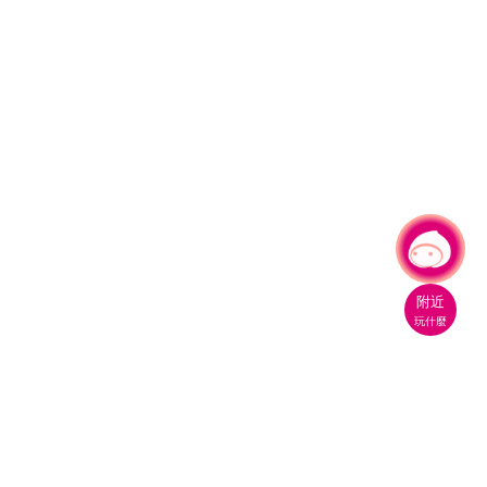
有事問小桃，一起遊桃園
附近
玩什麼