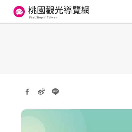
跳
到
主
要
桃園觀光導覽網
內
容
區
塊