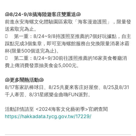
🐚8/24-9/8搞海陸遊客庄雙重送🐚
前進永安海螺文化體驗園區索取「海客漫遊護照」，限量發
送索取完為止。
 第一重：8/24~9/8持護照至推薦的7個好玩據點，自主
踩點完成3個集章，即可至海螺館服務台兌換限量消暑冰霸
杯(限量500個送完為止)。
 第二重：8/24~9/30前往護照推薦的16家美食餐廳消
費上傳消費發票抽美食金5,000元。
🐚更多鬧熱活動🐚
8/17客家趴棒球日、8/25共夏來客庄好屋尞、8/25及8/31
千人牽罟、8/31星繽樂金曲嗨FUN派對。
活動詳情請至 <2024海客文化藝術季>官網查閱
https://hakkadata.tycg.gov.tw/17229/