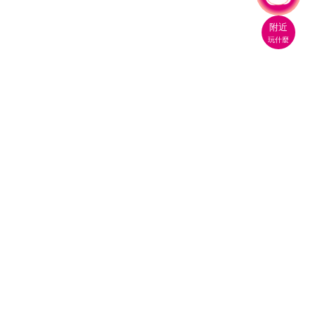
附近
玩什麼
桃園市政府觀光旅遊局
330206 桃園市桃園區縣府路1號
電話：(03)332-2101#6209
服務時間：週一至週五
上午8:00至12:00 下午13:00至17:00