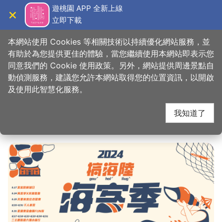
跳
遊桃園 APP 全新上線
到
立即下載
導覽
關閉
主
桃園觀光導覽網
要
本網站使用 Cookies 等相關技術以持續優化網站服務，並
內
有助於為您提供更佳的體驗，當您繼續使用本網站即表示您
容
同意我們的 Cookie 使用政策。另外，網站提供周邊景點自
2024海客季 搞海陸
區
動偵測服務，建議您允許本網站取得您的位置資訊，以開啟
塊
及使用此智慧化服務。
我知道了
發佈日
：
2024-08-13