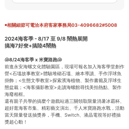
￭相關細節可電洽本府客家事務局
03-4096682#5008
2024海客季 - 8/17 至 9/8 鬧熱展開
搞海7好尞+搞陸4鬧熱
🐚8/24海客季 x 米寶路跑🐚
前進永安海螺文化體驗園區，現場可報名加入海客學堂創作
營<石塭故事教室>體驗堆砌石塭、繪本導讀、手作浮球魚
掛飾；<生態文學教室>探索濱海植物、製作書籤及浮球生
態盆栽；<海客攝影教室>走讀海螺館尋找美拍熱點、製作
海廢相框。
還有親子共學的搞麼个遊戲站過三關領取限量消暑冰霸杯、
超好逛海客市集、精彩藝文演出、千人米寶路跑水戰，活動
當天限量發送抽獎券，手機、Switch、液晶電視等好禮抽
獎超心動！