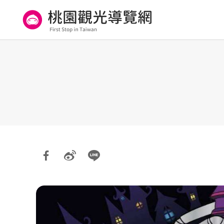
跳
到
主
要
桃園觀光導覽網
內
容
區
塊