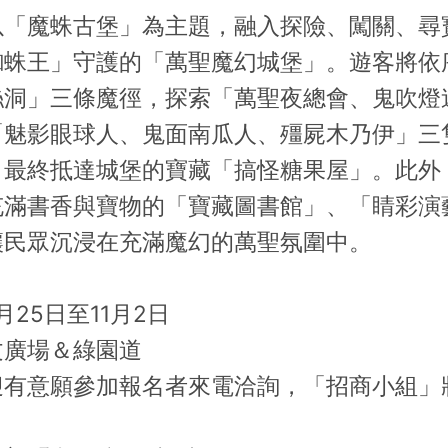
魔蛛古堡」為主題，融入探險、闖關、尋
蜘蛛王」守護的「萬聖魔幻城堡」。遊客將依
絲洞」三條魔徑，探索「萬聖夜總會、鬼吹燈
「魅影眼球人、鬼面南瓜人、殭屍木乃伊」三
，最終抵達城堡的寶藏「搞怪糖果屋」。此外
充滿書香與寶物的「寶藏圖書館」、「睛彩演
讓民眾沉浸在充滿魔幻的萬聖氛圍中。
月25日至11月2日
文廣場＆綠園道
迎有意願參加報名者來電洽詢，「招商小組」