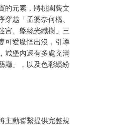
寶的元素，將桃園藝文
序穿越「孟婆奈何橋、
迷宮、盤絲光纖樹」三
隻可愛魔怪出沒，引導
，城堡內還有多處充滿
藝廳」，以及色彩繽紛
將主動聯繫提供完整規