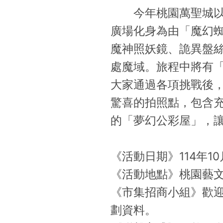
今年桃園萬聖城以「
廣場化身為由「魔幻
魔神照妖鏡、詭異盤
處魔域。旅程中將有
大家通過各項挑戰後
驚喜的拍照點，包含
的「夢幻公彩屋」，
《活動日期》114年10
《活動地點》桃園藝
《市集招商小組》歡
劃資料。