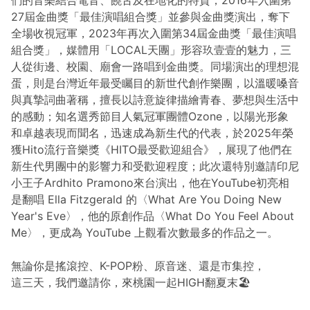
們的音樂結合電音、饒舌及在地化的特質，2016年入圍第
27屆金曲獎「最佳演唱組合獎」並參與金曲獎演出，奪下
全場收視冠軍，2023年再次入圍第34屆金曲獎「最佳演唱
組合獎」，媒體用「LOCAL天團」形容玖壹壹的魅力，三
人從街邊、校園、廟會一路唱到金曲獎。同場演出的理想混
蛋，則是台灣近年最受矚目的新世代創作樂團，以溫暖嗓音
與真摯詞曲著稱，擅長以詩意旋律描繪青春、夢想與生活中
的感動；知名選秀節目人氣冠軍團體Ozone，以陽光形象
和卓越表現而聞名，迅速成為新生代的代表，於2025年榮
獲Hito流行音樂獎《HITO最受歡迎組合》，展現了他們在
新生代男團中的影響力和受歡迎程度；此次還特別邀請印尼
小王子Ardhito Pramono來台演出，他在YouTube初亮相
是翻唱 Ella Fitzgerald 的〈What Are You Doing New
Year's Eve〉，他的原創作品〈What Do You Feel About
Me〉，更成為 YouTube 上觀看次數最多的作品之一。
無論你是搖滾控、K-POP粉、原音迷、還是市集控，
這三天，我們邀請你，來桃園一起HIGH翻夏末🏖️