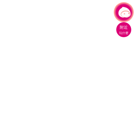
有事問小桃，一起遊桃園
|
附近
玩什麼
桃園市政府觀光旅遊局
330206 桃園市桃園區縣府路1號
電話：(03)332-2101#6209
服務時間：週一至週五
上午8:00至12:00 下午13:00至17:00