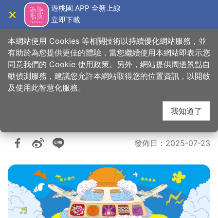
跳
遊桃園 APP 全新上線
到
立即下載
導覽
關閉
主
桃園觀光導覽網
要
本網站使用 Cookies 等相關技術以持續優化網站服務，並
內
有助於為您提供更佳的體驗，當您繼續使用本網站即表示您
容
同意我們的 Cookie 使用政策。另外，網站提供周邊景點自
2025桃園珍珠海岸國
區
動偵測服務，建議您允許本網站取得您的位置資訊，以開啟
塊
及使用此智慧化服務。
際音樂節
我知道了
發佈日
：
2025-07-23