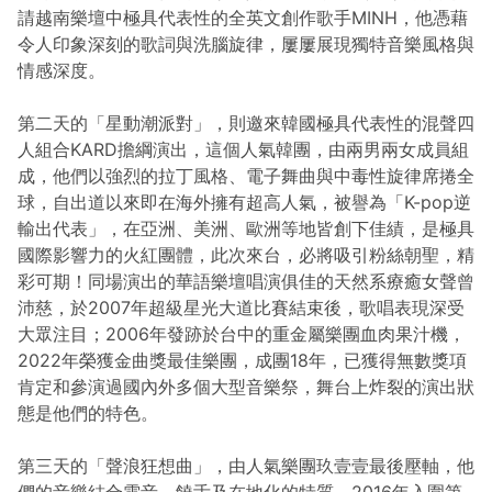
請越南樂壇中極具代表性的全英文創作歌手MINH，他憑藉
令人印象深刻的歌詞與洗腦旋律，屢屢展現獨特音樂風格與
情感深度。
第二天的「星動潮派對」，則邀來韓國極具代表性的混聲四
人組合KARD擔綱演出，這個人氣韓團，由兩男兩女成員組
成，他們以強烈的拉丁風格、電子舞曲與中毒性旋律席捲全
球，自出道以來即在海外擁有超高人氣，被譽為「K-pop逆
輸出代表」，在亞洲、美洲、歐洲等地皆創下佳績，是極具
國際影響力的火紅團體，此次來台，必將吸引粉絲朝聖，精
彩可期！同場演出的華語樂壇唱演俱佳的天然系療癒女聲曾
沛慈，於2007年超級星光大道比賽結束後，歌唱表現深受
大眾注目；2006年發跡於台中的重金屬樂團血肉果汁機，
2022年榮獲金曲獎最佳樂團，成團18年，已獲得無數獎項
肯定和參演過國內外多個大型音樂祭，舞台上炸裂的演出狀
態是他們的特色。
第三天的「聲浪狂想曲」，由人氣樂團玖壹壹最後壓軸，他