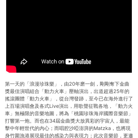
第一天的「浪漫珍珠樂」，由20年磨一劍，剛剛奪下金曲
獎最佳演唱組合「動力火車」壓軸演出，出道超過25年的
搖滾團體「動力火車」，從台灣發跡，至今已在海外進行了
上百場演唱會及各式Live演出，用歌聲征戰各地，「動力火
車」無極限的音樂地圖，將為「桃園珍珠海岸國際音樂節」
打響第一炮。而也在34屆金曲獎大放異彩的宇宙人，最能
擊中年輕世代的內心；而唱腔沙啞澎湃的Matzka，也將現
身竹圍漁港展現最佳的感染力與表現力；此次音樂節，更邀