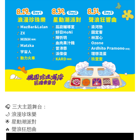
🎧 三大主題舞台：
🌙 浪漫珍珠樂
🌟 星動潮派對
🔥 聲浪狂想曲