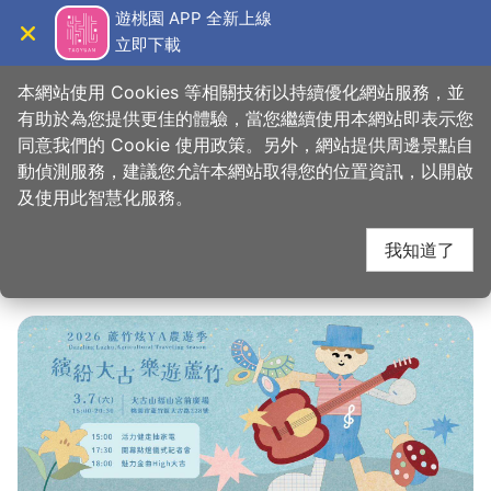
跳
遊桃園 APP 全新上線
到
立即下載
導覽
關閉
主
桃園觀光導覽網
要
本網站使用 Cookies 等相關技術以持續優化網站服務，並
內
有助於為您提供更佳的體驗，當您繼續使用本網站即表示您
容
同意我們的 Cookie 使用政策。另外，網站提供周邊景點自
2026蘆竹炫YA農遊季
區
動偵測服務，建議您允許本網站取得您的位置資訊，以開啟
塊
及使用此智慧化服務。
我知道了
發佈日
：
2026-01-29