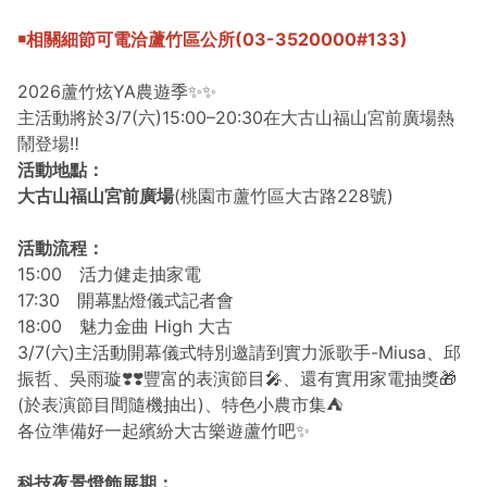
￭相關細節可電洽蘆竹區公所(03-3520000#133)
2026蘆竹炫YA農遊季✨✨
主活動將於3/7(六)15:00–20:30在大古山福山宮前廣場熱
鬧登場‼️
活動地點
：
大古山福山宮前廣場
(桃園市蘆竹區大古路228號)
活動流程：
15:00 活力健走抽家電
17:30 開幕點燈儀式記者會
18:00 魅力金曲 High 大古
3/7(六)主活動開幕儀式特別邀請到實力派歌手-Miusa、邱
振哲、吳雨璇❣️❣️豐富的表演節目🎤、還有實用家電抽獎🎁
(於表演節目間隨機抽出)、特色小農市集⛺️
各位準備好一起繽紛大古樂遊蘆竹吧✨
科技夜景燈飾展期：