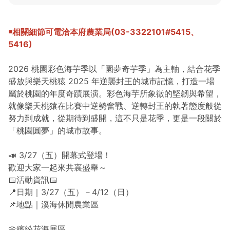
￭相關細節可電洽本府農業局(03-3322101#5415、
5416)
2026 桃園彩色海芋季以「園夢奇芋季」為主軸，結合花季
盛放與樂天桃猿 2025 年逆襲封王的城市記憶，打造一場
屬於桃園的年度奇蹟展演。彩色海
芋所象徵的堅韌與希望，
就像樂天桃猿在比賽中逆勢奮戰、逆轉封王
的執著態度般從
努力到成就，從期待到盛開，這不只是花季，
更是一段關於
「桃園圓夢」的城市故事。
📣 3/27（五）開幕式登場！
歡迎大家一起來共襄盛舉～
📅活動資訊📅
📍日期｜3/27（五）－4/12（日）
📌地點｜溪海休閒農業區
🌼繽紛花海展區