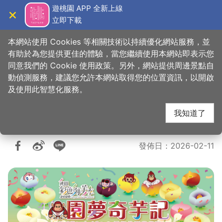
跳
遊桃園 APP 全新上線
到
立即下載
導覽
關閉
主
桃園觀光導覽網
要
本網站使用 Cookies 等相關技術以持續優化網站服務，並
內
有助於為您提供更佳的體驗，當您繼續使用本網站即表示您
容
同意我們的 Cookie 使用政策。另外，網站提供周邊景點自
2026桃園彩色海芋季-
區
動偵測服務，建議您允許本網站取得您的位置資訊，以開啟
塊
及使用此智慧化服務。
園夢奇芋記
我知道了
發佈日
：
2026-02-11