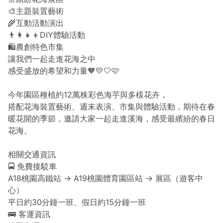
🎨主題裝置藝術
🌾互動活動演出
👨‍👩‍👧‍👦DIY體驗活動
🛍️農創特色市集
讓我們一起走進花海之中
感受盛放的希望和力量🧡💛🤍🩷
今年園區種植約12萬株彩色海芋與多樣花卉，
搭配花海裝置藝術、週末表演、市集與體驗活動，期待在春
暖花開的季節，邀請大家一起走進溪海，感受最繽紛的春日
花海。
相關交通資訊
🚍 免費接駁車
A18桃園高鐵站 → A19桃園體育園區站 → 展區（遊客中
心）
平日約30分鐘一班、假日約15分鐘一班
🚌 客運資訊