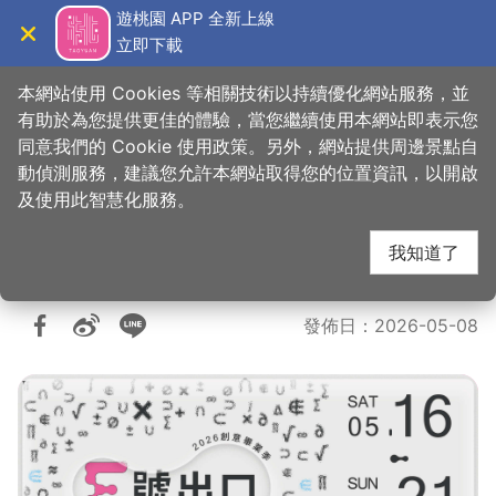
跳
遊桃園 APP 全新上線
到
立即下載
導覽
關閉
主
桃園觀光導覽網
要
本網站使用 Cookies 等相關技術以持續優化網站服務，並
內
有助於為您提供更佳的體驗，當您繼續使用本網站即表示您
容
同意我們的 Cookie 使用政策。另外，網站提供周邊景點自
《E號出口》2026創意
區
動偵測服務，建議您允許本網站取得您的位置資訊，以開啟
塊
及使用此智慧化服務。
畢業季
我知道了
發佈日
：
2026-05-08