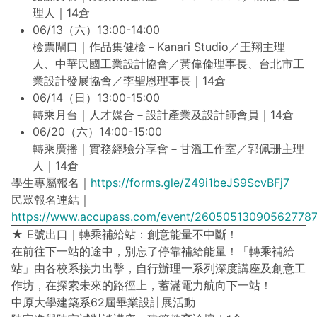
理人｜14倉
06/13（六）13:00-14:00
檢票閘口｜作品集健檢－Kanari Studio／王翔主理
人、中華民國工業設計協會／黃偉倫理事長、台北市工
業設計發展協會／李聖恩理事長｜14倉
06/14（日）13:00-15:00
轉乘月台｜人才媒合－設計產業及設計師會員｜14倉
06/20（六）14:00-15:00
轉乘廣播｜實務經驗分享會－甘溫工作室／郭佩珊主理
人｜14倉
學生專屬報名｜
https://forms.gle/Z49i1beJS9ScvBFj7
民眾報名連結｜
https://www.accupass.com/event/26050513090562778
★ E號出口｜轉乘補給站：創意能量不中斷！
在前往下一站的途中，別忘了停靠補給能量！「轉乘補給
站」由各校系接力出擊，自行辦理一系列深度講座及創意工
作坊，在探索未來的路徑上，蓄滿電力航向下一站！
中原大學建築系62屆畢業設計展活動