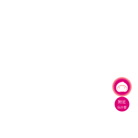
有事問小桃，一起遊桃園
附近
玩什麼