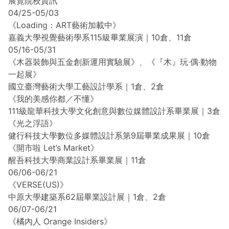
展覽院校資訊
04/25-05/03
《Loading：ART藝術加載中》
嘉義大學視覺藝術學系115級畢業展演｜10倉、11倉
05/16-05/31
《木器裝飾與五金創新運用實驗展》、《『木』玩‧偶‧動物
一起展》
國立臺灣藝術大學工藝設計學系｜1倉、2倉
《我的美感你都／不懂》
111級龍華科技大學文化創意與數位媒體設計系畢業展｜3倉
《光之浮語》
健行科技大學數位多媒體設計系第9屆畢業成果展｜10倉
《開市啦 Let’s Market》
醒吾科技大學商業設計系畢業展｜11倉
06/06-06/21
《VERSE(US)》
中原大學建築系62屆畢業設計展｜1倉、2倉
06/07-06/21
《橘內人 Orange Insiders》