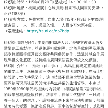
(2)演出時間：115年8月29日(星期六) 14：30-16：30
(3)演出地點：桃園展演中心展演廳(桃園市桃園區同安里中
正路1188號)
(4)參與方式：免費索票，自由入場(115年7月3日下午1點開
放索票，一人一票，憑票入場。一人最多可索票4張)。
→索票連結：
https://reurl.cc/qp7bdp
(5)演出團體/介紹：本劇由財團法人台北愛樂文教基金會及
愛樂劇工廠製作，並邀集馬祖戲劇團、北角星戲劇團及馬悠
蹈嶼舞蹈團等優秀藝文團隊共同參與創作，透過跨域合作展
現馬祖文化底蘊，並持續推廣閩東語言及傳統文化價值。
(6)節目介紹：「拍楸（pha-jiu）」為馬祖傳統定置網漁法
的重要工序，漁民依循潮汐變化與魚群洄游路徑，在海上打
樁設網，世代傳承至今。這項技藝不僅蘊含豐富漁業智慧，
更深刻展現馬祖居民與海洋共生共榮的生活哲學。本劇以
1950至1980年代馬祖漁村為背景，細膩描繪漁民討海維生
的艱辛歷程與堅毅精神。故事中，長輩世代堅守「一只網目
養一個人」的信念，守護祖先流傳下來的漁法與價值；然而
隨著時代變遷，拖網漁業興起、軍事管制影響生計，以及兩