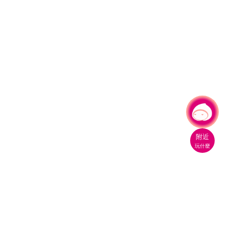
有事問小桃，一起遊桃園
附近
玩什麼