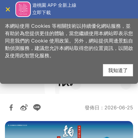
跳
遊桃園 APP 全新上線
到
立即下載
導覽
關閉
主
桃園觀光導覽網
要
本網站使用 Cookies 等相關技術以持續優化網站服務，並
內
有助於為您提供更佳的體驗，當您繼續使用本網站即表示您
容
同意我們的 Cookie 使用政策。另外，網站提供周邊景點自
馬祖品牌閩東語音樂劇
區
動偵測服務，建議您允許本網站取得您的位置資訊，以開啟
塊
及使用此智慧化服務。
《馬祖心情記事VII－拍
我知道了
楸》
發佈日
：
2026-06-25