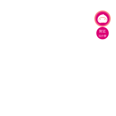
有事問小桃，一起遊桃園
附近
玩什麼
桃園市政府觀光旅遊局
330206 桃園市桃園區縣府路1號
電話：(03)332-2101#6209