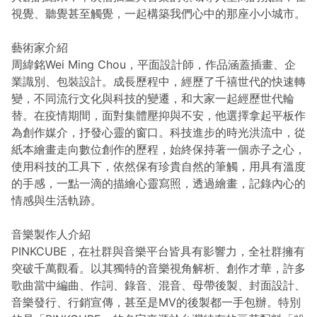
視覺、聽覺甚至觸覺，一起構築我們心中的那座小小城市。
藝術家介紹
周緯銘Wei Ming Chou，平面設計師，作品涵蓋插畫、企
業識別、包裝設計。成長歷程中，經歷了千禧世代的快速轉
變，不同流行文化與科技的變遷，和大家一起經歷世代輪
替。在疫情期間，面對集體壓抑與不安，他選擇拿起平板作
為創作媒介，抒發心靈的窗口。科技進步的時光洪流中，從
紙本繪畫走向數位創作的歷程，始終保持著一個赤子之心，
使用科技的工具下，依然保有珍貴自然的筆觸，用具有溫度
的手感，一點一滴的描繪心靈寫照，透過繪畫，記錄內心的
情感與生活軌跡。
音樂製作人介紹
PINKCUBE，在社群與音樂平台皆具有影響力，全社群擁有
突破千萬觀看。以其獨特的音樂視角解析、創作才華，許多
歌曲當中編曲、作詞、錄音、混音、母帶後製、封面設計、
音樂發行、行銷宣傳，甚至是MV的後製都一手包辦。特別