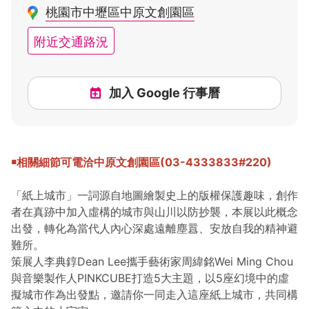
桃園市中壢區中原文創園區
附近交通路況
加入 Google 行事曆
￭相關細節可電洽中原文創園區
(
03-4333833#220
)
「紙上城市」一詞源自地圖繪製史上的版權保護趣味，創作
者在真跡中加入虛構的城市與山川以防抄襲，本展以此概念
出發，轉化為當代人內心深處遠離塵囂、安放自我的精神避
難所。
策展人李典錞Dean Lee攜手藝術家周緯銘Wei Ming Chou
與音樂製作人PINKCUBE打造5大主題，以5座幻境中的虛
擬城市作為出發點，邀請你一同走入這座紙上城市，共同構