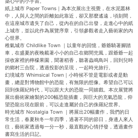
築心中的小宇宙。
紙上城市 Paper Towns｜為本次展出主視覺，在水泥叢林
中，人與人之間的距離如此靠近，卻又那麼遙遠，頃刻間，
在這座城市遺失了自己，從內在的自己出發，走進心中的紙
上城市，並以此作為展覽序章，引領參觀者走入藝術家的內
心世界。
稚氣城市 Childlike Town ｜以童年的回憶，爺爺騎著腳踏
車，在盛夏的夜晚載著小小的自己在鄉間兜風，跟爺爺一起
採收家裡的檸檬果園，聞著稻香，聽著蟲鳴鳥叫，回到兒時
的鄉村三合院，透過投影的呈現，一起時光旅行。
幻境城市 Whimsical Town｜小時候不管是電影或者是動
畫，總是對博物館中的恐龍，有無限的想像。希望自己可以
回到侏羅紀時代，可以跟大大的恐龍一同嬉戲。本次展覽將
展出藝術家繪製的200幅恐龍插畫，與巨大的充氣恐龍，仰
望恐龍出現在眼前，可以走進屬於自己的侏羅紀世界。
時光城市 Nostalgia Town ｜將展出20幅畫作，我們的日
常生活，春夏秋冬一年四季，過著不同的節日，身邊人來人
往，藝術家透過每一分一秒，最直觀的心情抒發，透過畫作
書寫生活的日記。