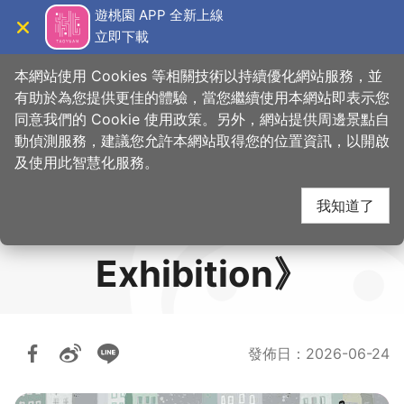
跳
遊桃園 APP 全新上線
到
立即下載
導覽
關閉
主
桃園觀光導覽網
要
本網站使用 Cookies 等相關技術以持續優化網站服務，並
內
有助於為您提供更佳的體驗，當您繼續使用本網站即表示您
容
同意我們的 Cookie 使用政策。另外，網站提供周邊景點自
《紙上城市插畫展
區
動偵測服務，建議您允許本網站取得您的位置資訊，以開啟
塊
及使用此智慧化服務。
Paper Towns
我知道了
Illustration
Exhibition》
發佈日
：
2026-06-24