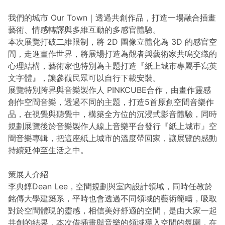
我們的城市 Our Town｜透過共創作品，打造一場融合插畫
藝術、情感轉譯與多維互動的多感官體驗。
本次展覽打破二維限制，將 2D 圖像立體化為 3D 的感官空
間，走進畫作世界，將展場打造為觀者與藝術家共鳴交織的
心理結構，藝術家也特別為主題打造『紙上城市專屬手寫英
文字體』，讓參觀民眾可以自行下載安裝。
展覽特別跨界與音樂製作人 PINKCUBE合作，由畫作靈感
創作空間音樂，透過不同的主題，打造5首原創空間音樂作
品，在視覺與聽覺中，構築全方位的沉浸式影音體驗，同時
規劃展覽後於音樂製作人線上音樂平台發行『紙上城市』空
間音樂專輯，把這座紙上城市的溫度帶回家，讓展覽的感動
持續延伸至生活之中。
策展人介紹
李典錞Dean Lee，空間規劃與室內設計領域，同時任教於
銘傳大學建築系，平時也會透過不同領域的藝術範疇，吸取
對於空間體現的靈感，相信美好舒適的空間，是由大家一起
共創的結果，本次借插畫與音樂的領域導入空間的氛圍，在