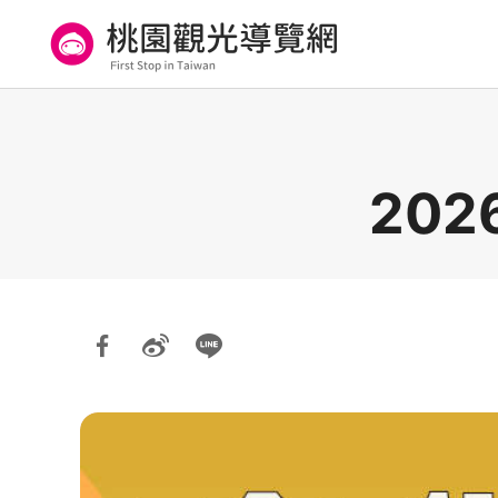
跳
到
主
要
桃園觀光導覽網
內
容
區
20
塊