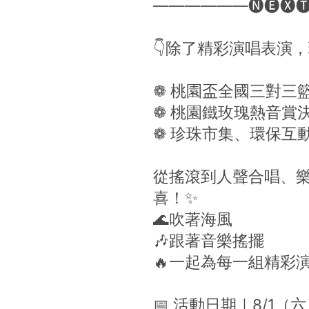
——————🅝🅔🅧🅣
👇除了精彩演唱表演，
❁ 桃園盃全國三對三
❁ 桃園鐵玫瑰熱音賞
❁ 珍珠市集、環保互
從搖滾到人聲合唱、
喜！✨
🌊吹著海風
🎶跟著音樂搖擺
🔥一起為每一組精彩
📅 活動日期｜8/1（