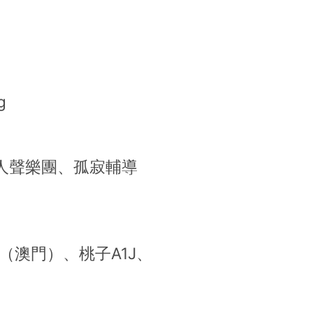
g
人聲樂團、孤寂輔導
原（澳門）、桃子A1J、