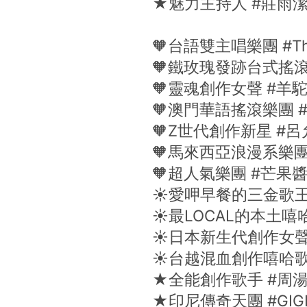
★魅力主持人 #莊雨
🧡台語雙主唱樂團 #Th
🧡鐵玫瑰發跡台式搖滾樂
🧡靈魂創作女聲 #羊
🧡澳門華語搖滾樂團 #
🧡Z世代創作新星 #呂
🧡馬來西亞浪漫系樂團 #
🧡超人氣樂團 #芒果醬M
☀️愛呷早餐的三金歌王
☀️最LOCAL的本土嘻
☀️日本新生代創作女聲
☀️台越混血創作嘻哈歌手
★全能創作歌手 #周
★印尼傳奇天團 #GIG