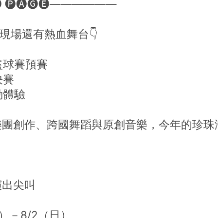
 🅟🅐🅖🅔——————
現場還有熱血舞台👇
籃球賽預賽
決賽
動體驗
樂團創作、跨國舞蹈與原創音樂，今年的珍珠
演出尖叫
六）－8/2（日）