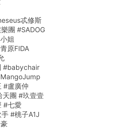
潔
eseus忒修斯
團 #SADOG
駝小姐
青原FIDA
允
babychair
angoJump
 #盧廣仲
哈天團 #玖壹壹
 #七愛
 #桃子A1J
湯豪
I