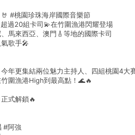
🤘 #桃園珍珠海岸國際音樂節
台🔥 超過20組卡司💫在竹圍漁港閃耀登場
、馬來西亞、澳門🎸等地的國際卡司
氣歌手🎤
，今年更集結兩位魅力主持人、四組桃園4大
圍漁港High到最高點！🌊🔥
正式解鎖🔥
 #阿強