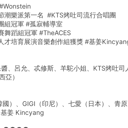
Wonstein
樂節潮樂派第一名 #KTS烤吐司流行合唱團
樂團組冠軍 #孤寂輔導室
舞蹈組冠軍 #TheACES
人才培育展演音樂創作組獲獎 #基姜Kincyan
醬、呂允、忒修斯、羊駝小姐、KTS烤吐司
來西亞）
n（韓國）、GIGI（印尼）、七愛（日本）、青
基姜 Kincyang