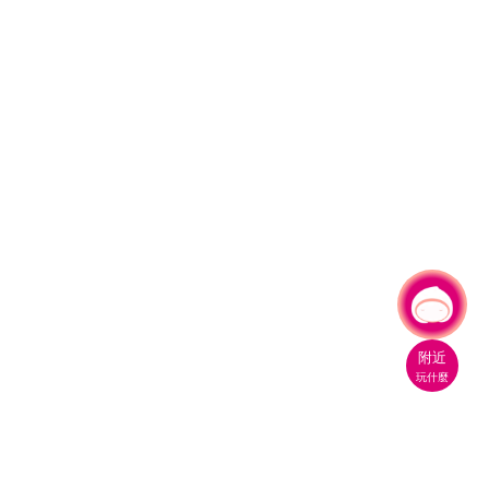
有事問小桃，一起遊桃園
|
附近
玩什麼