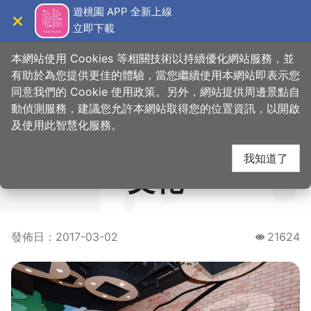
跳
遊桃園 APP 全新上線
到
立即下載
導覽
關閉
主
桃園觀光導覽網
要
本網站使用 Cookies 等相關技術以持續優化網站服務，並
內
有助於為您提供更佳的體驗，當您繼續使用本網站即表示您
容
同意我們的 Cookie 使用政策。另外，網站提供周邊景點自
全國第一座土地公文化
區
動偵測服務，建議您允許本網站取得您的位置資訊，以開啟
塊
及使用此智慧化服務。
館正式開館，發揚在地
我知道了
文化
發佈日
：
2017-03-02
21624
瀏覽量