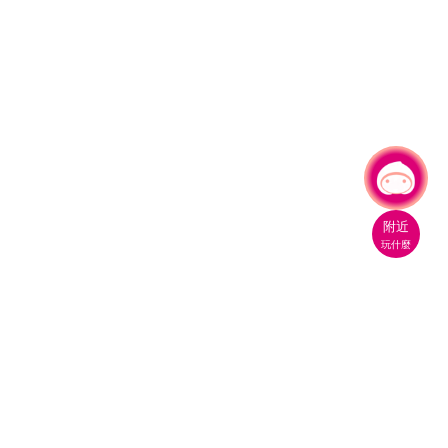
有事問小桃，一起遊桃園
|
附近
玩什麼