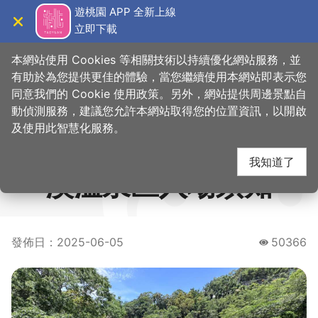
跳
遊桃園 APP 全新上線
到
立即下載
導覽
關閉
主
桃園觀光導覽網
要
本網站使用 Cookies 等相關技術以持續優化網站服務，並
內
有助於為您提供更佳的體驗，當您繼續使用本網站即表示您
容
同意我們的 Cookie 使用政策。另外，網站提供周邊景點自
114年小烏來風景特定
區
動偵測服務，建議您允許本網站取得您的位置資訊，以開啟
塊
及使用此智慧化服務。
區 宇內溪戲水區曁宇內
我知道了
溪溫泉區入場須知
發佈日
：
2025-06-05
50366
瀏覽量