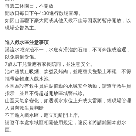
每週二休園日，不開放。
開放日每日下午4:30進行散場宣導。
如因山區驟下豪大雨或其他天候不佳等因素將暫停開放，以
現場公告為主。
進入戲水區注意事項
溪流水域深淺不一，水底有滑溜的石頭，不可奔跑或追逐，
以免滑倒受傷。
7歲以下兒童應有家長陪同，並注意安全。
池畔邊禁止吸煙、炊煮及烤肉，並應替犬隻繫上牽繩，不得
攜帶寵物進入戲水池。
本區為設有救生員駐點值勤的水域安全活動，請遵守救生員
指示，並且不得超越開放區域警戒線。
山區天氣多變化，如遇溪水水位上升或大雷雨，經現場管理
人員與救生員判斷
不宜進入戲水區，應立刻離開上岸。
請遵守本處水域區相關使用規定，違反者將請離開本戲水
區。