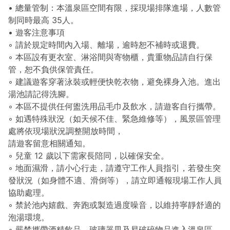
• 總量管制：本溫泉區空間有限，採現場排隊進場，人數管
制同時最高 35人。
• 遊客注意事項
◦ 請於規定時間內入場、離場，逾時恕不補時或退費。
◦ 本區設有更衣室、淋浴間與寄物櫃，貴重物品請自行保
管，恕不負供保管責任。
◦ 建議遊客穿著泳裝或輕便快乾衣物，避免裸身入池。進出
湯池請記得洗腳。
◦ 本區不提供任何盥洗用品毛巾及飲水，請遊客自行攜帶。
◦ 如遇特殊狀況（如天候不佳、緊急維修等），風景區管理
處將依現場狀況調整開放時間，
請遊客留意相關通知。
◦ 兒童 12 歲以下需家長陪同，以確保安全。
◦ 地面濕滑，請小心行走，請遵守工作人員指引，若發生突
發狀況（如身體不適、滑倒等），請立即通報現場工作人員
協助處理。
◦ 禁於池內嬉戲、奔跑或製造過度噪音，以維持寧靜舒適的
泡湯環境。
◦ 嚴禁攜帶酒精飲品、玻璃器皿及易破碎物品進入溫泉區，