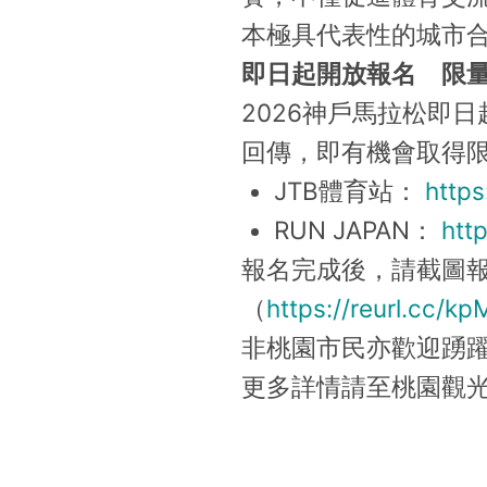
本極具代表性的城市
即日起開放報名 限
2026神戶馬拉松即
回傳，即有機會取得
JTB體育站：
https
RUN JAPAN：
htt
報名完成後，請截圖
（
https://reurl.cc/kp
非桃園市民亦歡迎踴
更多詳情請至桃園觀