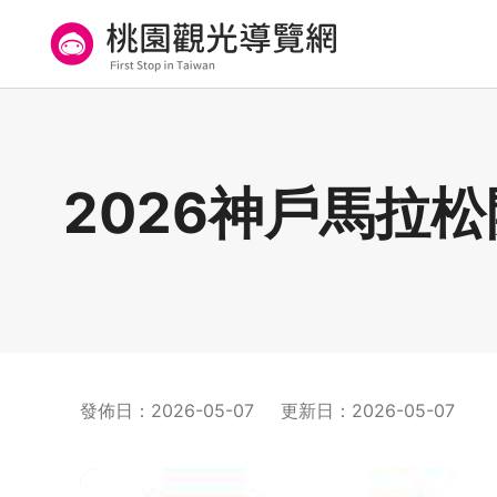
跳
到
主
要
桃園觀光導覽網
內
容
區
2026神戶馬拉
塊
發佈日
：
2026-05-07
更新日
：
2026-05-07