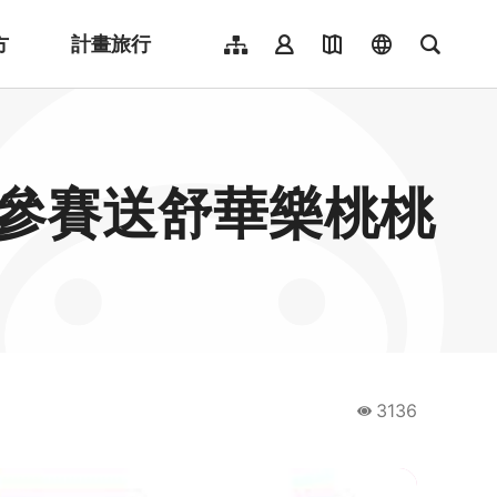
方
計畫旅行
網站導覽
會員登入
地圖導覽
language
全文檢
English
日本語
한국어
民參賽送舒華樂桃桃
簡體中文
Indonesia
ไทย
Người việt nam
3136
瀏覽量