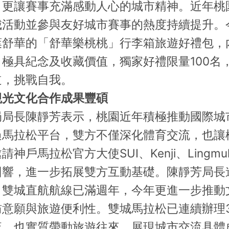
，更讓賽事充滿感動人心的城市精神。近年桃
城活動並參與友好城市賽事的熱度持續提升。
葉舒華的「舒華樂桃桃」行李箱旅遊好禮包，
極具紀念及收藏價值，獨家好禮限量100名
道，挑戰自我。
觀光文化合作成果豐碩
局局長陳靜芳表示，桃園近年積極推動國際城
過馬拉松平台，雙方不僅深化體育交流，也讓
神戶馬拉松官方大使SUI、Kenji、Ling
回響，進一步拓展雙方互動基礎。陳靜芳局長
，雙城直航航線已滿週年，今年更進一步推動
訪意願與旅遊便利性。雙城馬拉松已連續辦理
流，也實質帶動旅遊往來，展現城市交流具體