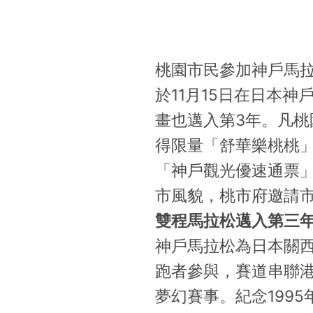
桃園市民參加神戶馬拉
於11月15日在日本
畫也邁入第3年。凡桃
得限量「舒華樂桃桃」
「神戶觀光優速通票」
市風貌，桃市府邀請
雙程馬拉松邁入第三
神戶馬拉松為日本關
跑者參與，賽道串聯
夢幻賽事。紀念199