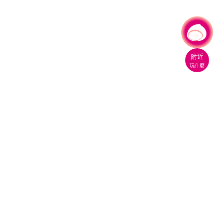
有事問小桃，一起遊桃園
附近
玩什麼
桃園市政府觀光旅遊局
330206 桃園市桃園區縣府路1號
電話：(03)332-2101#6209
服務時間：週一至週五