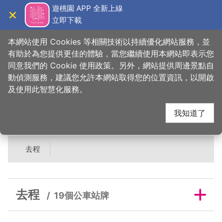
跳
遊桃園 APP 全新上線
到
立即下載
導覽
關閉
主
桃園觀光導覽網
首頁
>
睡這好
>
旅宿搜尋
>
貝克漢汽車旅館
要
本網站使用 Cookies 等相關技術以持續優化網站服務，並
內
有助於為您提供更佳的體驗，當您繼續使用本網站即表示您
容
同意我們的 Cookie 使用政策。另外，網站提供周邊景點自
貝克漢汽車旅館鄰近公
區
動偵測服務，建議您允許本網站取得您的位置資訊，以開啟
塊
及使用此智慧化服務。
車站牌
我知道了
去程
去程
19個公車站牌