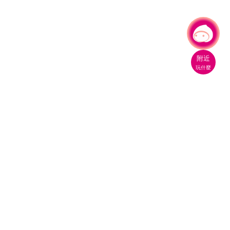
有事問小桃，一起遊桃園
|
附近
玩什麼
桃園市政府觀光旅遊局
330206 桃園市桃園區縣府路1號
電話：(03)332-2101#6209
服務時間：週一至週五