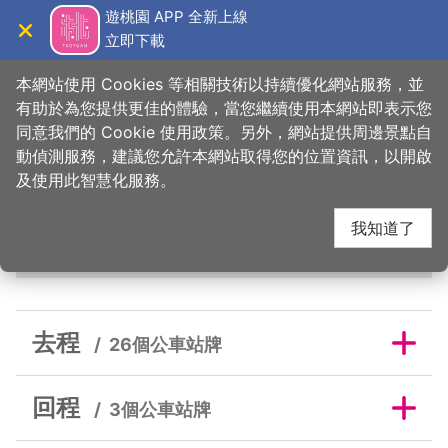
跳
遊桃園 APP 全新上線
到
立即下載
導覽
關閉
主
桃園觀光導覽網
首頁
>
睡這好
>
旅宿搜尋
>
環寶賓館
要
本網站使用 Cookies 等相關技術以持續優化網站服務，並
內
有助於為您提供更佳的體驗，當您繼續使用本網站即表示您
容
同意我們的 Cookie 使用政策。另外，網站提供周邊景點自
環寶賓館鄰近公車站牌
區
動偵測服務，建議您允許本網站取得您的位置資訊，以開啟
塊
及使用此智慧化服務。
我知道了
去程
回程
去程
26個公車站牌
回程
3個公車站牌