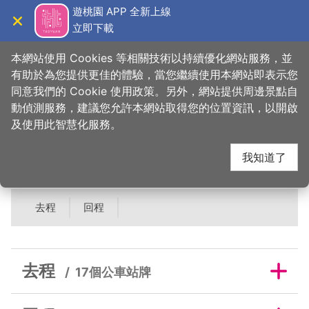
跳
遊桃園 APP 全新上線
到
立即下載
導覽
關閉
主
桃園觀光導覽網
首頁
>
睡這好
>
旅宿搜尋
>
一品商務飯店
要
本網站使用 Cookies 等相關技術以持續優化網站服務，並
內
有助於為您提供更佳的體驗，當您繼續使用本網站即表示您
容
同意我們的 Cookie 使用政策。另外，網站提供周邊景點自
一品商務飯店鄰近公車
區
動偵測服務，建議您允許本網站取得您的位置資訊，以開啟
塊
及使用此智慧化服務。
站牌
我知道了
去程
回程
去程
17個公車站牌