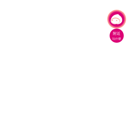
有事問小桃，一起遊桃園
附近
玩什麼
桃園市政府觀光旅遊局
330206 桃園市桃園區縣府路1號
電話：(03)332-2101#6209
服務時間：週一至週五