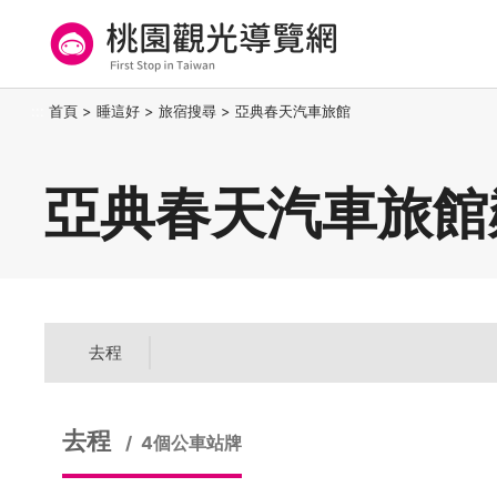
跳
到
主
要
桃園觀光導覽網
:::
首頁
>
睡這好
>
旅宿搜尋
>
亞典春天汽車旅館
內
容
區
亞典春天汽車旅館
塊
去程
去程
4個公車站牌