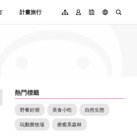
方
計畫旅行
網站導覽
會員登入
地圖導覽
language
全文檢
English
日本語
한국어
簡體中文
Indonesia
ไทย
Người việt nam
:::
熱門標籤
野餐好潮
美食小吃
自然生態
玩翻農牧場
療癒系森林