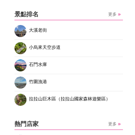
景點排名
更多
大溪老街
小烏來天空步道
石門水庫
竹圍漁港
拉拉山巨木區（拉拉山國家森林遊樂區）
熱門店家
更多