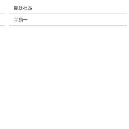
龍廷社區
半嶺一