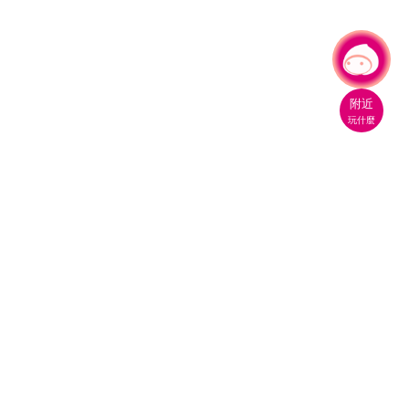
有事問小桃，一起遊桃園
|
附近
玩什麼
桃園市政府觀光旅遊局
330206 桃園市桃園區縣府路1號
電話：(03)332-2101#6209
服務時間：週一至週五