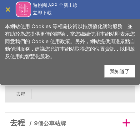
跳
遊桃園 APP 全新上線
到
立即下載
導覽
關閉
主
桃園觀光導覽網
首頁
>
睡這好
>
旅宿搜尋
>
豆子一家輕旅
要
本網站使用 Cookies 等相關技術以持續優化網站服務，並
內
有助於為您提供更佳的體驗，當您繼續使用本網站即表示您
容
同意我們的 Cookie 使用政策。另外，網站提供周邊景點自
豆子一家輕旅鄰近公車
區
動偵測服務，建議您允許本網站取得您的位置資訊，以開啟
塊
及使用此智慧化服務。
站牌
我知道了
去程
去程
9個公車站牌