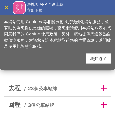
跳
遊桃園 APP 全新上線
到
立即下載
導覽
關閉
主
桃園觀光導覽網
首頁
>
睡這好
>
旅宿搜尋
>
桂冠旅館
要
本網站使用 Cookies 等相關技術以持續優化網站服務，並
內
有助於為您提供更佳的體驗，當您繼續使用本網站即表示您
容
同意我們的 Cookie 使用政策。另外，網站提供周邊景點自
桂冠旅館鄰近公車站牌
區
動偵測服務，建議您允許本網站取得您的位置資訊，以開啟
塊
及使用此智慧化服務。
我知道了
去程
回程
去程
23個公車站牌
回程
3個公車站牌