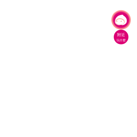
有事問小桃，一起遊桃園
附近
玩什麼
桃園市政府觀光旅遊局
330206 桃園市桃園區縣府路1號
電話：(03)332-2101#6209
服務時間：週一至週五