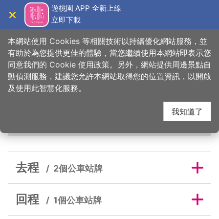
跳
遊桃園 APP 全新上線
到
立即下載
導覽
關閉
主
桃園觀光導覽網
首頁
>
睡這好
>
旅宿搜尋
>
巷裡閑
要
本網站使用 Cookies 等相關技術以持續優化網站服務，並
內
有助於為您提供更佳的體驗，當您繼續使用本網站即表示您
容
同意我們的 Cookie 使用政策。另外，網站提供周邊景點自
巷裡閑鄰近公車站牌
區
動偵測服務，建議您允許本網站取得您的位置資訊，以開啟
塊
及使用此智慧化服務。
我知道了
去程
回程
去程
2個公車站牌
回程
1個公車站牌