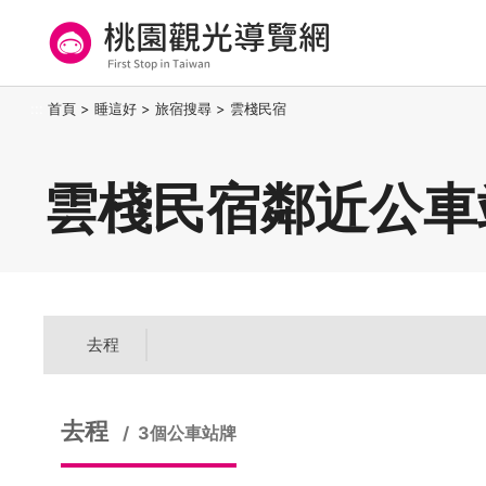
跳
到
主
要
桃園觀光導覽網
:::
首頁
>
睡這好
>
旅宿搜尋
>
雲棧民宿
內
容
區
雲棧民宿鄰近公車
塊
去程
去程
3個公車站牌