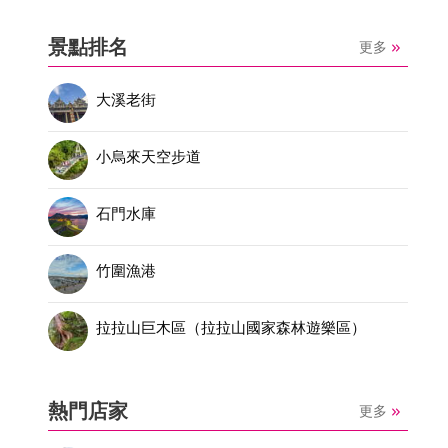
景點排名
更多
大溪老街
小烏來天空步道
石門水庫
竹圍漁港
拉拉山巨木區（拉拉山國家森林遊樂區）
熱門店家
更多