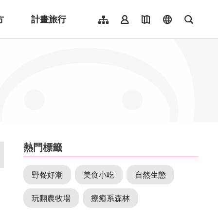
方
計畫旅行
網站導覽
會員登入
地圖導覽
language
全文檢
English
日本語
한국어
簡體中文
Indonesia
ไทย
Người việt nam
:::
熱門標籤
野餐好潮
美食小吃
自然生態
玩翻農牧場
療癒系森林