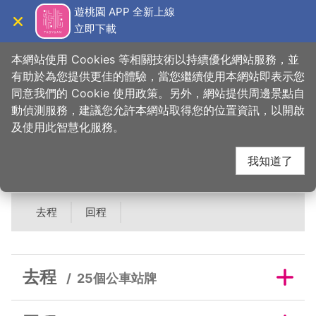
跳
遊桃園 APP 全新上線
到
立即下載
導覽
關閉
主
桃園觀光導覽網
首頁
>
睡這好
>
旅宿搜尋
>
育松園商旅
要
本網站使用 Cookies 等相關技術以持續優化網站服務，並
內
有助於為您提供更佳的體驗，當您繼續使用本網站即表示您
容
同意我們的 Cookie 使用政策。另外，網站提供周邊景點自
育松園商旅鄰近公車站
區
動偵測服務，建議您允許本網站取得您的位置資訊，以開啟
塊
及使用此智慧化服務。
牌
我知道了
去程
回程
去程
25個公車站牌