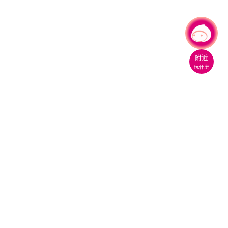
有事問小桃，一起遊桃園
附近
玩什麼
桃園市政府觀光旅遊局
330206 桃園市桃園區縣府路1號
電話：(03)332-2101#6209
服務時間：週一至週五