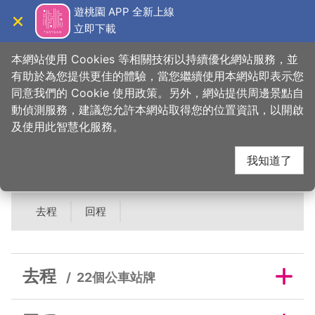
跳
遊桃園 APP 全新上線
到
立即下載
導覽
關閉
主
桃園觀光導覽網
首頁
>
睡這好
>
旅宿搜尋
>
曖時租旅館
要
本網站使用 Cookies 等相關技術以持續優化網站服務，並
內
有助於為您提供更佳的體驗，當您繼續使用本網站即表示您
容
同意我們的 Cookie 使用政策。另外，網站提供周邊景點自
曖時租旅館鄰近公車站
區
動偵測服務，建議您允許本網站取得您的位置資訊，以開啟
塊
及使用此智慧化服務。
牌
我知道了
去程
回程
去程
22個公車站牌