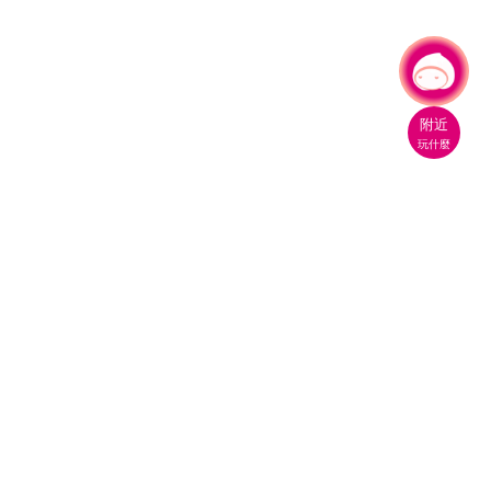
有事問小桃，一起遊桃園
|
附近
玩什麼
桃園市政府觀光旅遊局
330206 桃園市桃園區縣府路1號
電話：(03)332-2101#6209
服務時間：週一至週五