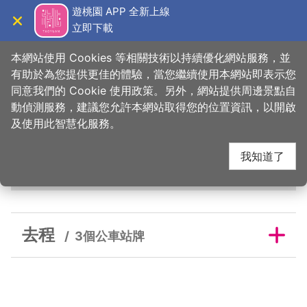
跳
遊桃園 APP 全新上線
到
立即下載
導覽
關閉
主
桃園觀光導覽網
首頁
>
睡這好
>
旅宿搜尋
>
瑞士鄉村
要
本網站使用 Cookies 等相關技術以持續優化網站服務，並
內
有助於為您提供更佳的體驗，當您繼續使用本網站即表示您
容
同意我們的 Cookie 使用政策。另外，網站提供周邊景點自
瑞士鄉村鄰近公車站牌
區
動偵測服務，建議您允許本網站取得您的位置資訊，以開啟
塊
及使用此智慧化服務。
我知道了
去程
去程
3個公車站牌