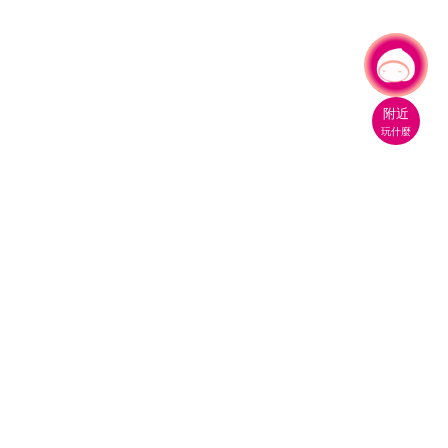
有事問小桃，一起遊桃園
附近
玩什麼
桃園市政府觀光旅遊局
330206 桃園市桃園區縣府路1號
電話：(03)332-2101#6209
服務時間：週一至週五