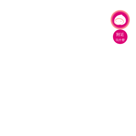
有事問小桃，一起遊桃園
|
附近
玩什麼
桃園市政府觀光旅遊局
330206 桃園市桃園區縣府路1號
電話：(03)332-2101#6209
服務時間：週一至週五