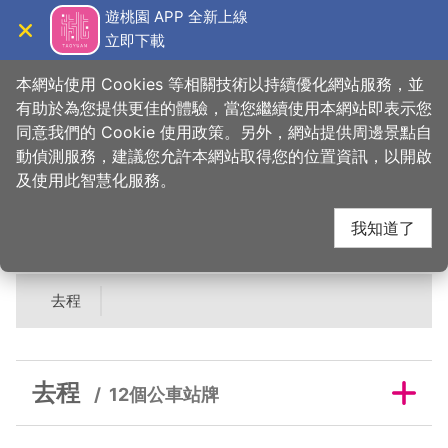
跳
遊桃園 APP 全新上線
到
立即下載
導覽
關閉
主
桃園觀光導覽網
首頁
>
吃美味
>
美食快搜
>
大楊梅鵝莊 龍潭分店
要
本網站使用 Cookies 等相關技術以持續優化網站服務，並
內
有助於為您提供更佳的體驗，當您繼續使用本網站即表示您
容
同意我們的 Cookie 使用政策。另外，網站提供周邊景點自
大楊梅鵝莊 龍潭分店鄰
區
動偵測服務，建議您允許本網站取得您的位置資訊，以開啟
塊
及使用此智慧化服務。
近公車站牌
我知道了
去程
去程
12個公車站牌