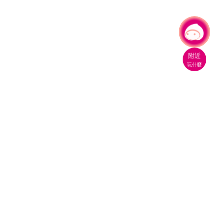
有事問小桃，一起遊桃園
附近
玩什麼
桃園市政府觀光旅遊局
330206 桃園市桃園區縣府路1號
電話：(03)332-2101#6209
服務時間：週一至週五