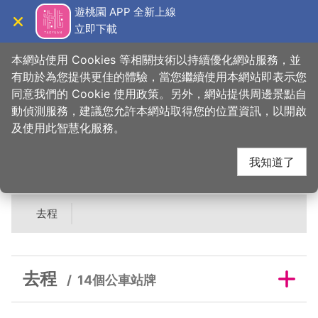
跳
遊桃園 APP 全新上線
到
立即下載
導覽
關閉
主
桃園觀光導覽網
首頁
>
吃美味
>
美食快搜
>
真多福客家美食
要
本網站使用 Cookies 等相關技術以持續優化網站服務，並
內
有助於為您提供更佳的體驗，當您繼續使用本網站即表示您
容
同意我們的 Cookie 使用政策。另外，網站提供周邊景點自
真多福客家美食鄰近公
區
動偵測服務，建議您允許本網站取得您的位置資訊，以開啟
塊
及使用此智慧化服務。
車站牌
我知道了
去程
去程
14個公車站牌