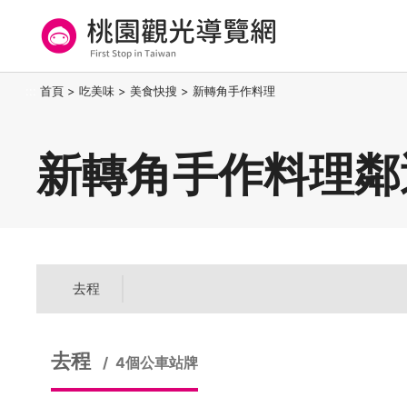
跳
到
主
要
桃園觀光導覽網
:::
首頁
>
吃美味
>
美食快搜
>
新轉角手作料理
內
容
區
新轉角手作料理鄰
塊
去程
去程
4個公車站牌