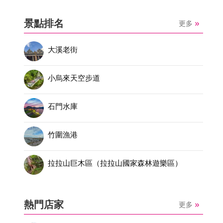
景點排名
更多
大溪老街
小烏來天空步道
石門水庫
竹圍漁港
拉拉山巨木區（拉拉山國家森林遊樂區）
熱門店家
更多