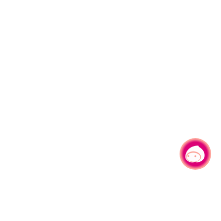
有事問小桃，一起遊桃園
|