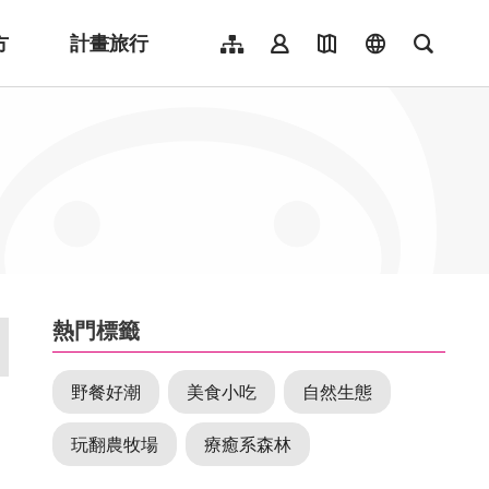
方
計畫旅行
網站導覽
會員登入
地圖導覽
language
全文檢
English
日本語
한국어
簡體中文
Indonesia
ไทย
Người việt nam
:::
熱門標籤
野餐好潮
美食小吃
自然生態
玩翻農牧場
療癒系森林