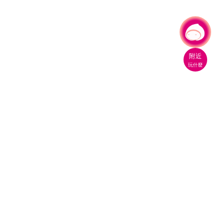
有事問小桃，一起遊桃園
|
附近
玩什麼
桃園市政府觀光旅遊局
330206 桃園市桃園區縣府路1號
電話：(03)332-2101#6209
服務時間：週一至週五