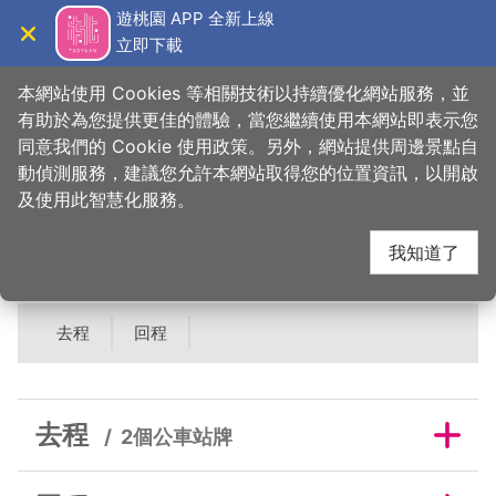
跳
遊桃園 APP 全新上線
到
立即下載
導覽
關閉
主
桃園觀光導覽網
首頁
>
吃美味
>
美食快搜
>
大溪拿破崙派
要
本網站使用 Cookies 等相關技術以持續優化網站服務，並
內
有助於為您提供更佳的體驗，當您繼續使用本網站即表示您
容
同意我們的 Cookie 使用政策。另外，網站提供周邊景點自
大溪拿破崙派鄰近公車
區
動偵測服務，建議您允許本網站取得您的位置資訊，以開啟
塊
及使用此智慧化服務。
站牌
我知道了
去程
回程
去程
2個公車站牌