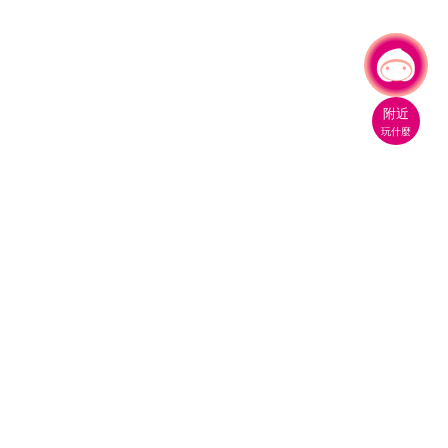
有事問小桃，一起遊桃園
|
附近
玩什麼
桃園市政府觀光旅遊局
330206 桃園市桃園區縣府路1號
電話：(03)332-2101#6209
服務時間：週一至週五