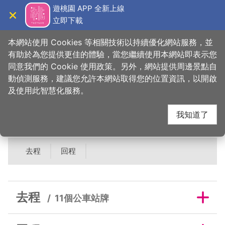
跳
遊桃園 APP 全新上線
到
立即下載
導覽
關閉
主
桃園觀光導覽網
首頁
>
吃美味
>
美食快搜
>
正記中崎本舖
要
本網站使用 Cookies 等相關技術以持續優化網站服務，並
內
有助於為您提供更佳的體驗，當您繼續使用本網站即表示您
容
同意我們的 Cookie 使用政策。另外，網站提供周邊景點自
正記中崎本舖鄰近公車
區
動偵測服務，建議您允許本網站取得您的位置資訊，以開啟
塊
及使用此智慧化服務。
站牌
我知道了
去程
回程
去程
11個公車站牌