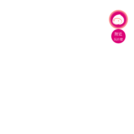
有事問小桃，一起遊桃園
附近
玩什麼
桃園市政府觀光旅遊局
330206 桃園市桃園區縣府路1號
電話：(03)332-2101#6209
服務時間：週一至週五