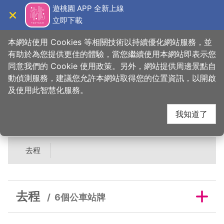
跳
遊桃園 APP 全新上線
到
立即下載
導覽
關閉
主
桃園觀光導覽網
首頁
>
吃美味
>
美食快搜
>
向記食品有限公司
要
本網站使用 Cookies 等相關技術以持續優化網站服務，並
內
有助於為您提供更佳的體驗，當您繼續使用本網站即表示您
容
同意我們的 Cookie 使用政策。另外，網站提供周邊景點自
向記食品有限公司鄰近
區
動偵測服務，建議您允許本網站取得您的位置資訊，以開啟
塊
及使用此智慧化服務。
公車站牌
我知道了
去程
去程
6個公車站牌