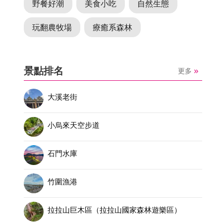
野餐好潮
美食小吃
自然生態
玩翻農牧場
療癒系森林
景點排名
更多
大溪老街
小烏來天空步道
石門水庫
竹圍漁港
拉拉山巨木區（拉拉山國家森林遊樂區）