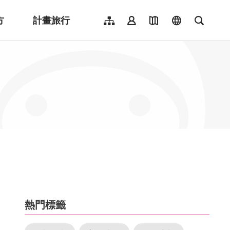
方
計畫旅行
網站導覽
會員登入
地圖導覽
language
全文檢
English
日本語
한국어
簡體中文
Indonesia
ไทย
Người việt nam
:::
熱門標籤