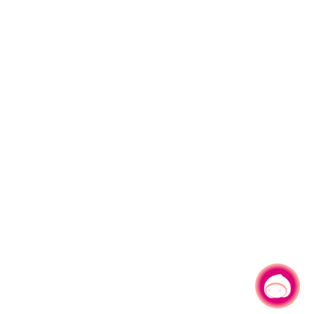
有事問小桃，一起遊桃園
|