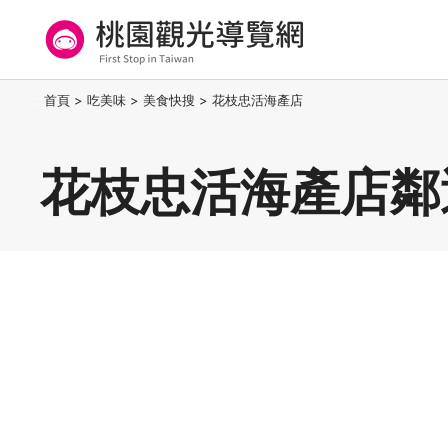
跳
到
主
要
桃園觀光導覽網
:::
首頁
>
吃美味
>
美食快搜
>
花枝忠活海產店
內
容
區
花枝忠活海產店鄰
塊