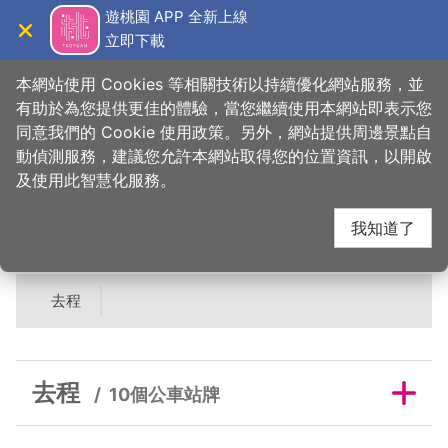
跳
遊桃園 APP 全新上線
到
立即下載
導覽
關閉
主
桃園觀光導覽網
首頁
>
吃美味
>
美食快搜
>
阿美金三角點心
要
本網站使用 Cookies 等相關技術以持續優化網站服務，並
內
有助於為您提供更佳的體驗，當您繼續使用本網站即表示您
容
同意我們的 Cookie 使用政策。另外，網站提供周邊景點自
阿美金三角點心鄰近公
區
動偵測服務，建議您允許本網站取得您的位置資訊，以開啟
塊
及使用此智慧化服務。
車站牌
我知道了
去程
去程
10個公車站牌