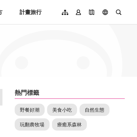
方
計畫旅行
網站導覽
會員登入
地圖導覽
language
全文檢
English
日本語
한국어
簡體中文
Indonesia
ไทย
Người việt nam
:::
熱門標籤
野餐好潮
美食小吃
自然生態
玩翻農牧場
療癒系森林