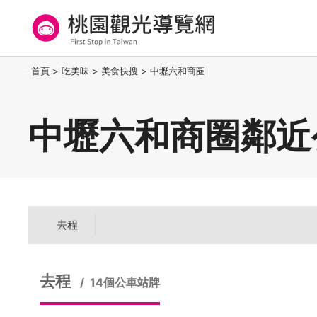
跳
到
主
要
桃園觀光導覽網
:::
首頁
>
吃美味
>
美食快搜
>
中壢六和商圈
內
容
區
中壢六和商圈鄰近
塊
去程
去程
14個公車站牌