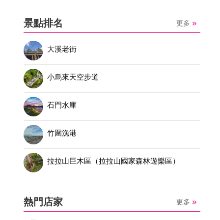
景點排名
更多
大溪老街
小烏來天空步道
石門水庫
竹圍漁港
拉拉山巨木區（拉拉山國家森林遊樂區）
熱門店家
更多