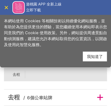
跳
遊桃園 APP 全新上線
到
立即下載
導覽
關閉
主
桃園觀光導覽網
首頁
>
吃美味
>
美食快搜
>
老店家風味小吃
要
本網站使用 Cookies 等相關技術以持續優化網站服務，並
內
有助於為您提供更佳的體驗，當您繼續使用本網站即表示您
容
同意我們的 Cookie 使用政策。另外，網站提供周邊景點自
老店家風味小吃鄰近公
區
動偵測服務，建議您允許本網站取得您的位置資訊，以開啟
塊
及使用此智慧化服務。
車站牌
我知道了
去程
去程
6個公車站牌