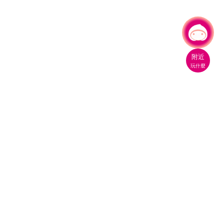
有事問小桃，一起遊桃園
|
附近
玩什麼
桃園市政府觀光旅遊局
330206 桃園市桃園區縣府路1號
電話：(03)332-2101#6209
服務時間：週一至週五