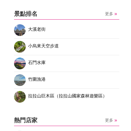
景點排名
更多
大溪老街
小烏來天空步道
石門水庫
竹圍漁港
拉拉山巨木區（拉拉山國家森林遊樂區）
熱門店家
更多