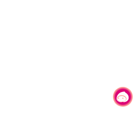
有事問小桃，一起遊桃園
|