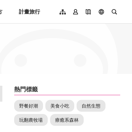
方
計畫旅行
網站導覽
會員登入
地圖導覽
language
全文檢
English
日本語
한국어
簡體中文
Indonesia
ไทย
Người việt nam
:::
熱門標籤
野餐好潮
美食小吃
自然生態
玩翻農牧場
療癒系森林