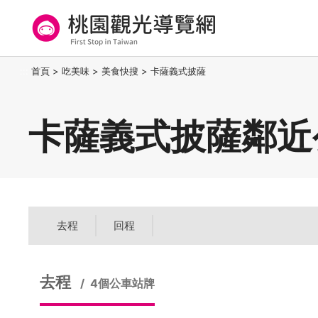
跳
到
主
要
桃園觀光導覽網
:::
首頁
>
吃美味
>
美食快搜
>
卡薩義式披薩
內
容
區
卡薩義式披薩鄰近
塊
去程
回程
去程
4個公車站牌