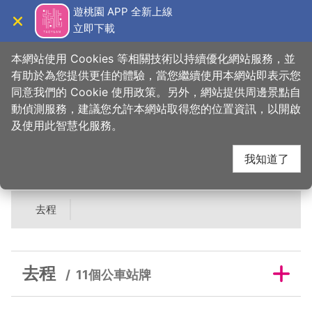
跳
遊桃園 APP 全新上線
到
立即下載
導覽
關閉
主
桃園觀光導覽網
首頁
>
吃美味
>
美食快搜
>
M&H table
要
本網站使用 Cookies 等相關技術以持續優化網站服務，並
內
有助於為您提供更佳的體驗，當您繼續使用本網站即表示您
容
同意我們的 Cookie 使用政策。另外，網站提供周邊景點自
M&H table鄰近公車站
區
動偵測服務，建議您允許本網站取得您的位置資訊，以開啟
塊
及使用此智慧化服務。
牌
我知道了
去程
去程
11個公車站牌