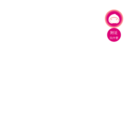
有事問小桃，一起遊桃園
|
附近
玩什麼
桃園市政府觀光旅遊局
330206 桃園市桃園區縣府路1號
電話：(03)332-2101#6209
服務時間：週一至週五