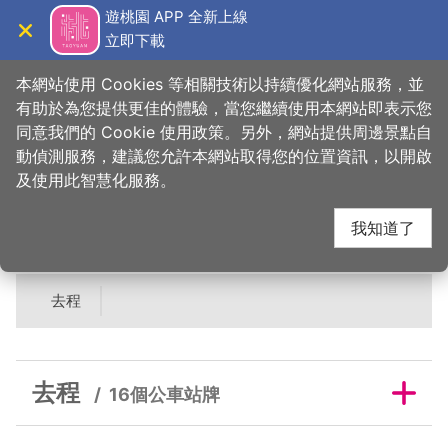
跳
遊桃園 APP 全新上線
到
立即下載
導覽
關閉
主
桃園觀光導覽網
首頁
>
吃美味
>
美食快搜
>
大湳市場-黑豬自助豬肉城
要
本網站使用 Cookies 等相關技術以持續優化網站服務，並
內
有助於為您提供更佳的體驗，當您繼續使用本網站即表示您
容
同意我們的 Cookie 使用政策。另外，網站提供周邊景點自
大湳市場-黑豬自助豬
區
動偵測服務，建議您允許本網站取得您的位置資訊，以開啟
塊
及使用此智慧化服務。
肉城鄰近公車站牌
我知道了
去程
去程
16個公車站牌