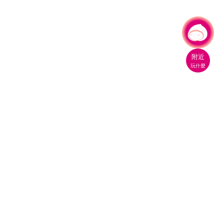
有事問小桃，一起遊桃園
|
附近
玩什麼
桃園市政府觀光旅遊局
330206 桃園市桃園區縣府路1號
電話：(03)332-2101#6209
服務時間：週一至週五