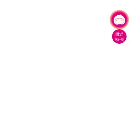
有事問小桃，一起遊桃園
|
附近
玩什麼
桃園市政府觀光旅遊局
330206 桃園市桃園區縣府路1號
電話：(03)332-2101#6209
服務時間：週一至週五