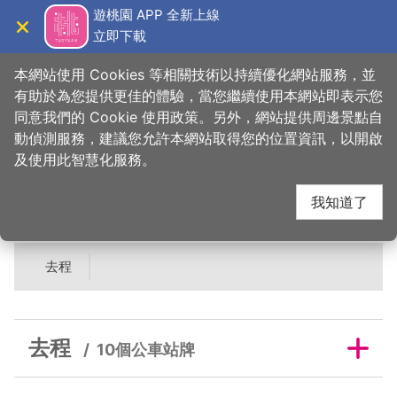
跳
遊桃園 APP 全新上線
到
立即下載
導覽
關閉
主
桃園觀光導覽網
首頁
>
吃美味
>
美食快搜
>
韓湘樓小館
要
本網站使用 Cookies 等相關技術以持續優化網站服務，並
內
有助於為您提供更佳的體驗，當您繼續使用本網站即表示您
容
同意我們的 Cookie 使用政策。另外，網站提供周邊景點自
韓湘樓小館鄰近公車站
區
動偵測服務，建議您允許本網站取得您的位置資訊，以開啟
塊
及使用此智慧化服務。
牌
我知道了
去程
去程
10個公車站牌