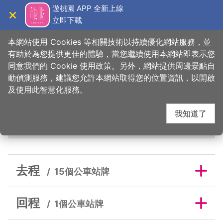
跳
遊桃園 APP 全新上線
到
立即下載
導覽
關閉
主
桃園觀光導覽網
首頁
>
吃美味
>
美食快搜
>
日光食堂
要
本網站使用 Cookies 等相關技術以持續優化網站服務，並
內
有助於為您提供更佳的體驗，當您繼續使用本網站即表示您
容
同意我們的 Cookie 使用政策。另外，網站提供周邊景點自
日光食堂鄰近公車站牌
區
動偵測服務，建議您允許本網站取得您的位置資訊，以開啟
塊
及使用此智慧化服務。
我知道了
去程
回程
去程
15個公車站牌
回程
1個公車站牌