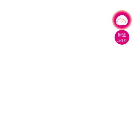
有事問小桃，一起遊桃園
|
附近
玩什麼
桃園市政府觀光旅遊局
330206 桃園市桃園區縣府路1號
電話：(03)332-2101#6209
服務時間：週一至週五